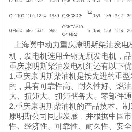
GF600
600
667
1080
QSK19-G11
6
159
159
18.9
20
12
GF1100
1100
1224
1980
QSK38-G5
159
159
37.7
20
QSKTAA19-
GF550
550
634
990
6
159
159
18.9
20
G4 NR2
上海翼中动力重庆康明斯柴油发电
机，发电机选用全铜无刷发电机，品
重庆康明斯柴油发电机组还有以下优
1.重庆康明斯柴油机是按先进的重
的，具有可靠性高、耐久性好、燃油
大、扭矩大、扭矩储备大、零部件
2.
重庆康明斯柴油机的
产品技术、制
康明斯公司同步发展，并根据中国市
性、经济性、可靠性、耐久性、安全