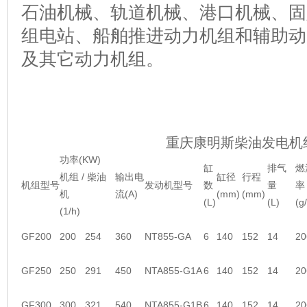
石油机械、轨道机械、港口机械、固
组电站、船舶推进动力机组和辅助动
及其它动力机组。
重庆康明斯柴油发电机
功率(KW)
缸
排气
燃
机组 / 柴油
输出电
缸径
行程
机组型号
发动机型号
数
量
率
机
流(A)
(mm)
(mm)
(L)
(L)
(g
(1/h)
GF200
200
254
360
NT855-GA
6
140
152
14
20
GF250
250
291
450
NTA855-G1A
6
140
152
14
20
GF300
300
321
540
NTA855-G1B
6
140
152
14
20