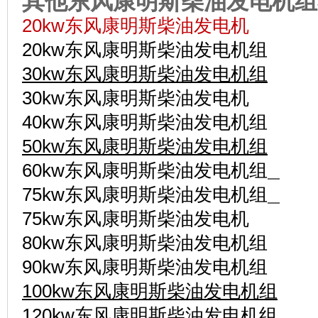
其他东风康明斯柴油发电
机组
20kw东风康明斯柴油发电机
20kw东风康明斯柴油发电机组
30kw东风康明斯柴油发电机组
30kw东风康明斯柴油发电机
40kw东风康明斯柴油发电机组
50kw东风康明斯柴油发电机组
60kw东风康明斯柴油发电机组
75kw东风康明斯柴油发电机组
75kw东风康明斯柴油发电机
80kw东风康明斯柴油发电机组
90kw东风康明斯柴油发电机组
100kw东风康明斯柴油发电机组
120kw东风康明斯柴油发电机组