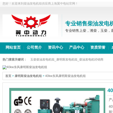
您好！欢迎来到柴油发电机组供应商上海翼中电站官网！
专业销售柴油发电
专业销售上柴，潍柴，玉柴，
网站首页
公司简介
资讯中心
产品中心
资质荣誉
热门搜索关键词：
玉柴柴油发电机组_康明斯发电机组_柴油发电机经销商
首页
>
康明斯柴油发电机组
>
​40kw东风康明斯柴油发电机组
​
产
4
斯