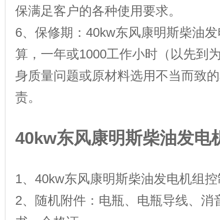
保满足客户的各种使用要求。
6、保修期：40kw东风
康明斯柴油发
算，一年或1000工作小时（以先到
身质量问题或原材料选用不当而致的
责。
40kw东风康明斯柴油发电
1、40kw东风
康明斯柴油发电机组
控
2、随机附件：电瓶、电瓶导线、消