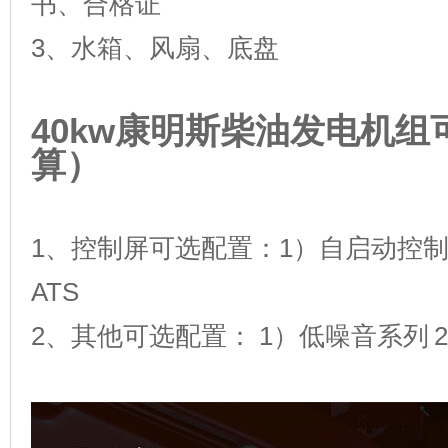
书、合格证
3、水箱、风扇、底盘
40kw康明斯柴油发电机
算）
1、控制屏可选配置：1）自启动控制
ATS
2、其他可选配置： 1）低噪音系列 2