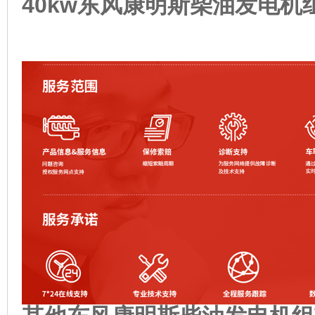
40kw东风康明斯柴油发电