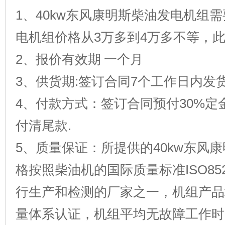
1、40kw东风康明斯柴油发电机组
电机组价格从3万多到4万多不等，此
2、报价有效期 一个月
3、供货期:签订合同7个工作日内发货
4、付款方式：签订合同预付30%
付清尾款.
5、质量保证：所提供的40kw东风
康
格按照柴油机的国际质量标准ISO8528
行生产和检测的厂家之一，机组产品均
量体系认证，机组平均无故障工作时间