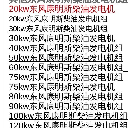
20kw东风康明斯柴油发电机
20kw东风康明斯柴油发电机组
30kw东风康明斯柴油发电机组
30kw东风康明斯柴油发电机
40kw东风康明斯柴油发电机组
50kw东风康明斯柴油发电机组
60kw东风康明斯柴油发电机组
75kw东风康明斯柴油发电机组
75kw东风康明斯柴油发电机
80kw东风康明斯柴油发电机组
90kw东风康明斯柴油发电机组
100kw东风康明斯柴油发电机
120kw东风康明斯柴油发电机