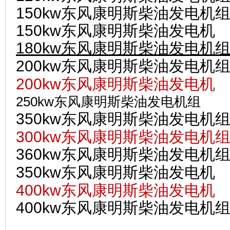
150kw东风康明斯柴油发电机
150kw东风康明斯柴油发电机
180kw东风康明斯柴油发电机
200kw东风康明斯柴油发电机
200kw东风康明斯柴油发电机
250kw东风康明斯柴油发电机组
350kw东风康明斯柴油发电机
300kw东风康明斯柴油发电机
360kw东风康明斯柴油发电机
350kw东风康明斯柴油发电机
400kw东风康明斯柴油发电机
400kw东风康明斯柴油发电机