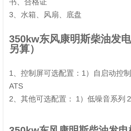
书、合格证
3、水箱、风扇、底盘
350kw东风康明斯柴油发
另算）
1、控制屏可选配置：1）自启动控制
ATS
2、其他可选配置： 1）低噪音系列 2
350kw东风康明斯柴油发