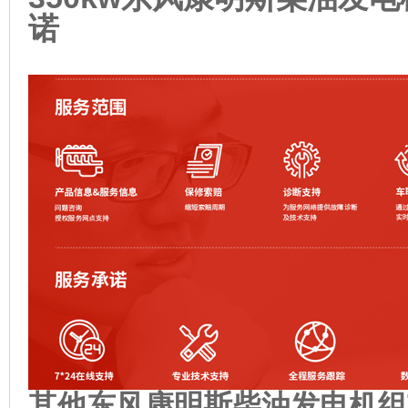
诺
其他东风康明斯柴油发电
机组