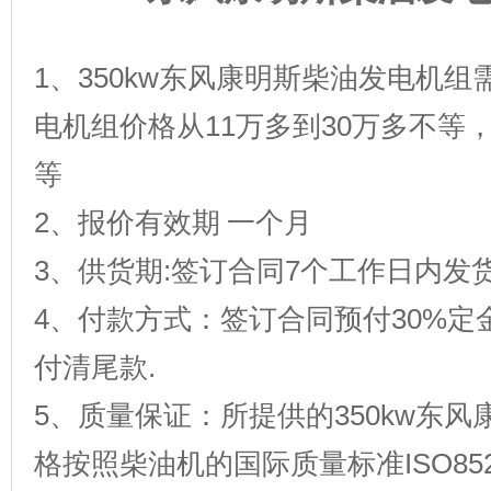
1、350kw东风康明斯柴油发电机
电机组价格从11万多到30万多不等
等
2、报价有效期 一个月
3、供货期:签订合同7个工作日内发货
4、付款方式：签订合同预付30%
付清尾款.
5、质量保证：所提供的350kw
东风
格按照柴油机的国际质量标准ISO8528